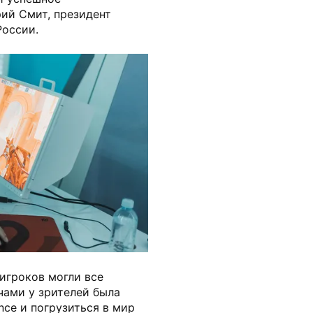
ий Смит, президент
России.
игроков могли все
ами у зрителей была
nce и погрузиться в мир