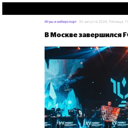
Игры и киберспорт
30 августа 2024, Пятница, 1
В Москве завершился 