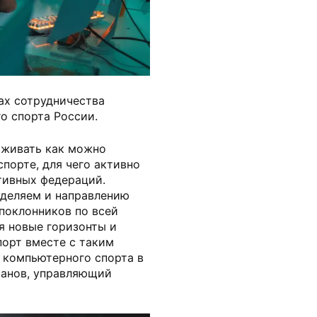
ах сотрудничества
о спорта России.
рживать как можно
порте, для чего активно
тивных федераций.
уделяем и направлению
поклонников по всей
я новые горизонты и
орт вместе с таким
 компьютерного спорта в
ванов, управляющий