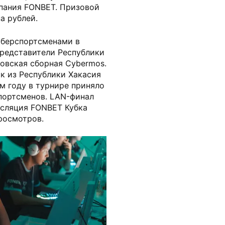
пания FONBET. Призовой
а рублей.
иберспортсменами в
 представители Республики
овская сборная Cybermos.
рок из Республики Хакасия
м году в турнире приняло
спортсменов. LAN-финал
нсляция FONBET Кубка
росмотров.