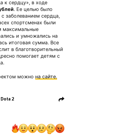
а к сердцу», в ходе
ублей
. Ее целью было
 с заболеванием сердца,
всех спортсменах были
ем максимальные
ались и умножались на
сь итоговая сумма. Все
лит в благотворительный
дресно помогает детям с
а.
роектом можно
на сайте.
Dota 2