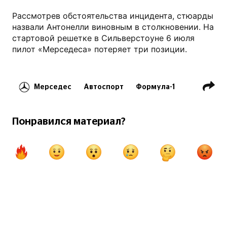
Рассмотрев обстоятельства инцидента, стюарды
назвали Антонелли виновным в столкновении. На
стартовой решетке в Сильверстоуне 6 июля
пилот «Мерседеса» потеряет три позиции.
Мерседес
Автоспорт
Формула-1
Гран-при Великобритании
Макс Ферстаппен
Понравился материал?
Андреа Кими Антонелли