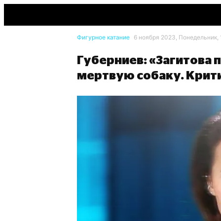
Фигурное катание
6 ноября 2023, Понедельник, 
Губерниев: «Загитова п
мертвую собаку. Крити