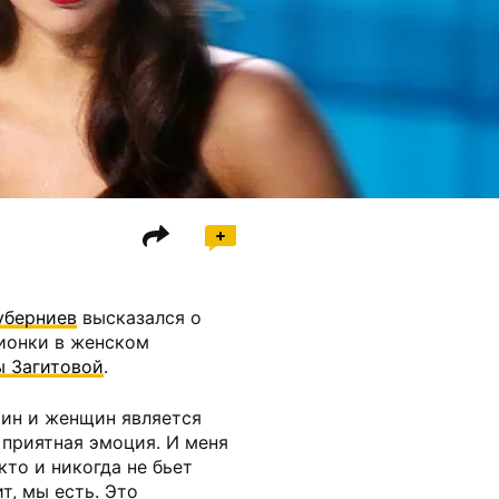
уберниев
высказался о
ионки в женском
ы Загитовой
.
чин и женщин является
приятная эмоция. И меня
кто и никогда не бьет
т, мы есть. Это