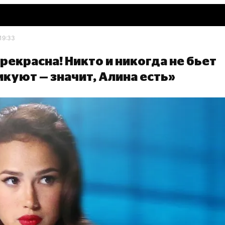
19:33
рекрасна! Никто и никогда не бьет
куют — значит, Алина есть»